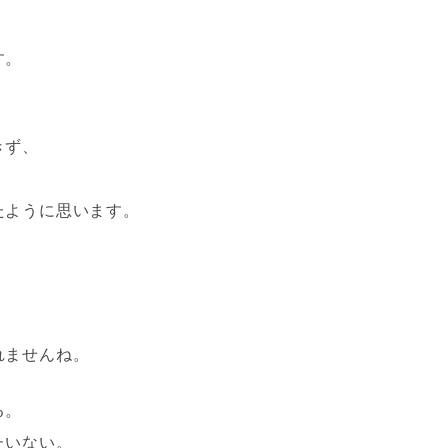
、
す。
きず、
たように思います。
、
れませんね。
る。
たいない。