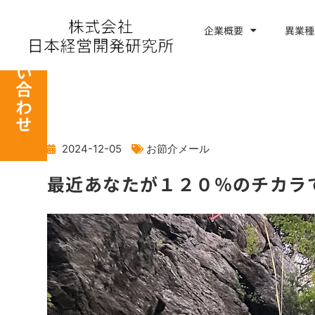
内
容
企業概要
異業種
お問い合わせ
を
ス
キ
ッ
プ
2024-12-05
お節介メール
最近あなたが１２０％のチカラ