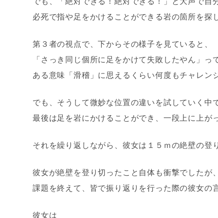
でも、「絶対できる！絶対できる！」と大声で自
必死で指や足をかけることができる岩の箇所を探
第３者の視点で、下からその様子を見ていると、
「さっき同じ個所に足をかけて失敗したやん」っ
ある意味「滑稽」に思えるくらい何度もチャレン
でも、そうして微妙な位置の違いを試していく中
最後は足を岩にかけることができ、一段上に上が
それを繰り返しながら、彼女は１５ｍの絶壁の登
彼女が絶壁を登り切ったこと自体も衝撃でしたが
課題を終えて、皆で振り返りを行った際の彼女の
彼女は