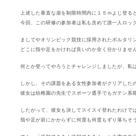
上述した垂直な崖を制限時間内に１５ｍよじ登る
今回、この研修の参加者は私も含めて誰一人ロッ
ましてやオリンピック競技に採用されたボルタリ
どこに指や足をかければ良いのか全く分かりませ
何とか登ってやろうとチャレンジしましたが、私
しかし、その課題をある女性参加者がクリアした
彼女は幼稚園の先生でスポーツ選手でもガテン系
したがって、彼女も決してスイスイ登れたわけで
指や足が岩にかからずに何度も何度もずり落ちそ