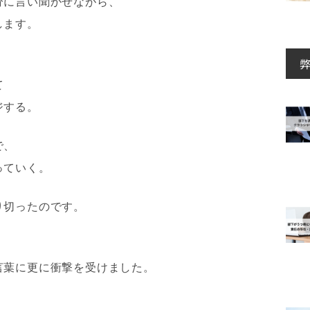
分に言い聞かせながら、
します。
て
ジする。
で、
っていく。
り切ったのです。
、
言葉に更に衝撃を受けました。