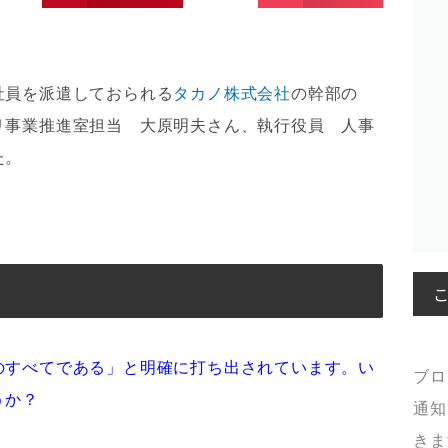
社員を派遣しておられる
タカノ株式会社
の幹部の
リ事業推進室担当 大原明夫さん、執行役員 人事
た。
のすべてである」と明確に打ち出されています。い
ブロ
うか？
通知
きま