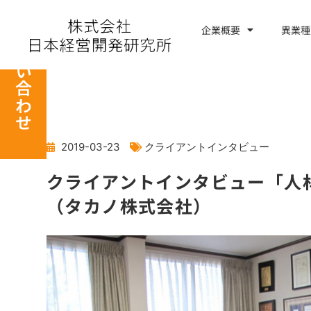
内
容
企業概要
異業種
お問い合わせ
を
ス
キ
ッ
プ
2019-03-23
クライアントインタビュー
クライアントインタビュー「人
（タカノ株式会社）