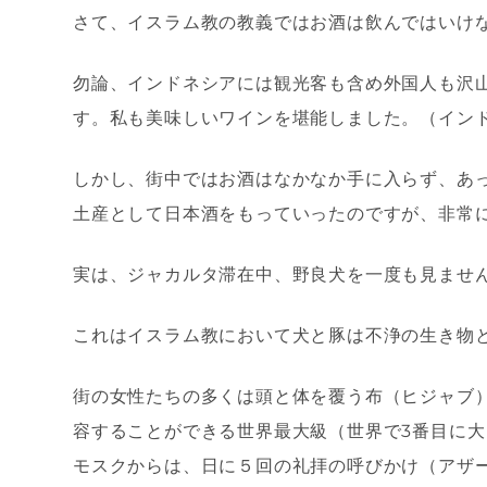
さて、イスラム教の教義ではお酒は飲んではいけ
勿論、インドネシアには観光客も含め外国人も沢
す。私も美味しいワインを堪能しました。（イン
しかし、街中ではお酒はなかなか手に入らず、あ
土産として日本酒をもっていったのですが、非常
実は、ジャカルタ滞在中、野良犬を一度も見ませ
これはイスラム教において犬と豚は不浄の生き物
街の女性たちの多くは頭と体を覆う布（ヒジャブ）
容することができる世界最大級（世界で3番目に
モスクからは、日に５回の礼拝の呼びかけ（アザ