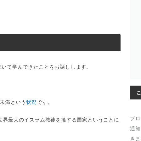
聴いて学んできたことをお話しします。
。
%未満という
状況
です。
ブロ
世界最大のイスラム教徒を擁する国家ということに
通知
きま