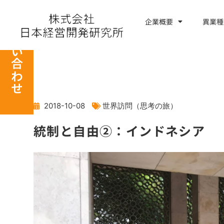
内
容
企業概要
異業種
お問い合わせ
を
ス
キ
ッ
プ
2018-10-08
世界訪問（思考の旅）
統制と自由②：インドネシア