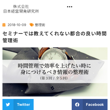
内
容
を
異業種交流階層別研修『錬成講座』
ス
キ
2018-10-09
整理術
ッ
セミナーでは教えてくれない都合の良い時間
プ
管理術
Twitter
Facebook