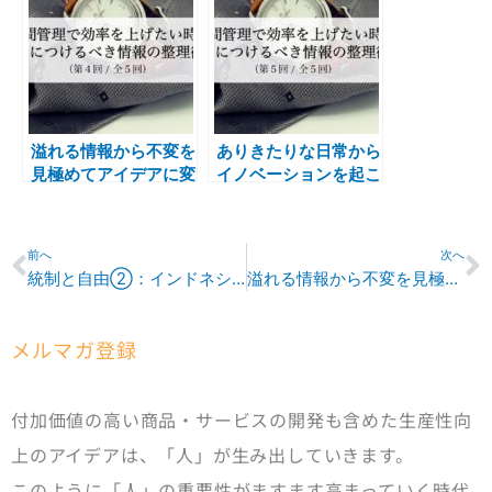
溢れる情報から不変を
ありきたりな日常から
見極めてアイデアに変
イノベーションを起こ
換する方法
す情報を整理する3つ
の習慣
Prev
N
前へ
次へ
統制と自由②：インドネシア
溢れる情報から不変を見極めてアイデアに変換する方法
メルマガ登録
付加価値の高い商品・サービスの開発も含めた生産性向
上のアイデアは、「人」が生み出していきます。
このように「人」の重要性がますます高まっていく時代