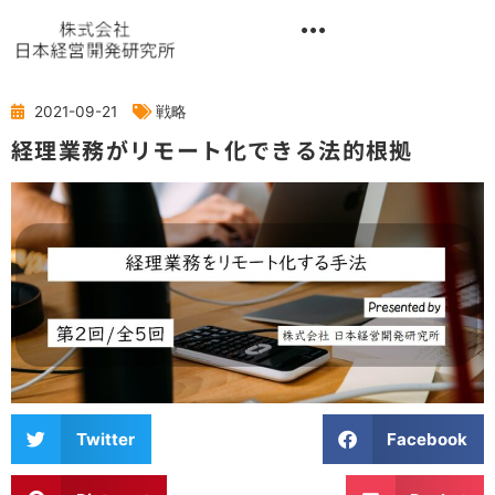
内
容
を
異業種交流階層別研修『錬成講座』
ス
キ
2021-09-21
戦略
ッ
経理業務がリモート化できる法的根拠
プ
Twitter
Facebook