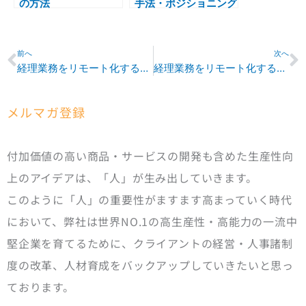
の方法
手法・ポジショニング
分析
Prev
N
前へ
次へ
経理業務をリモート化する手法「経理業務がリモート化しにくい理由」
経理業務をリモート化する具体策
メルマガ登録
付加価値の高い商品・サービスの開発も含めた生産性向
上のアイデアは、「人」が生み出していきます。
このように「人」の重要性がますます高まっていく時代
において、弊社は世界NO.1の高生産性・高能力の一流中
堅企業を育てるために、クライアントの経営・人事諸制
度の改革、人材育成をバックアップしていきたいと思っ
ております。