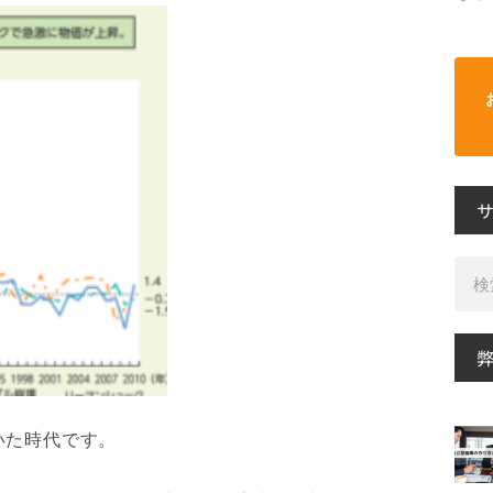
検
索
いた時代です。