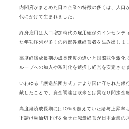
内閣府がまとめた日本企業の特徴の多くは、人口が
代にかけて生まれました。
終身雇用は人口増加時代の雇用確保のインセンテ
た年功序列が多くの内部昇進経営者を生み出しま
高度経済成長期の成長速度の違いと国際競争激化
ループへの加入や系列化を選択し経営を安定させ
いわゆる「護送船団方式」により国に守られた銀
献したことで、資金調達は欧米とは異なり間接金
高度経済成長期には10%を超えていた給与上昇率
下請け単価切下げを合せた減量経営が日本企業の