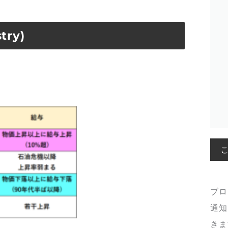
ry)
ブロ
通知
きま