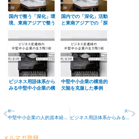
国内で整う「深化」環
国内での「深化」活動
境、東南アジアで整う
と東南アジアでの「探
「探索」環境
索」活動の事例
ビジネス用語体系から
中堅中小企業の構造的
みる中堅中小企業の構
欠陥を克服した事例
造的欠陥と克服法
Prev
N
前へ
次へ
中堅中小企業の人的資本経営実践事例
ビジネス用語体系からみる中堅中小企業の構造的欠陥と克服法
メルマガ登録