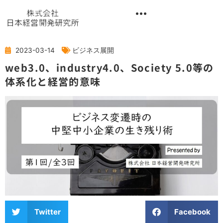
内
容
を
異業種交流階層別研修『錬成講座』
ス
キ
2023-03-14
ビジネス展開
ッ
web3.0、industry4.0、Society 5.0等の
プ
体系化と経営的意味
Twitter
Facebook