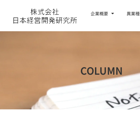
内
容
企業概要
異業種
お問い合わせ
を
ス
キ
ッ
プ
COLUMN