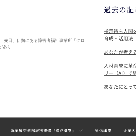
過去の記
指示待ち人間
育成・活用法
。 先日、伊勢にある障害者福祉事業所「クロ
があり
あなたが考え
人材育成に革
リー（AI）
あなたにとっ
異業種交流階層別研修『錬成講座』
通信講座
企業内