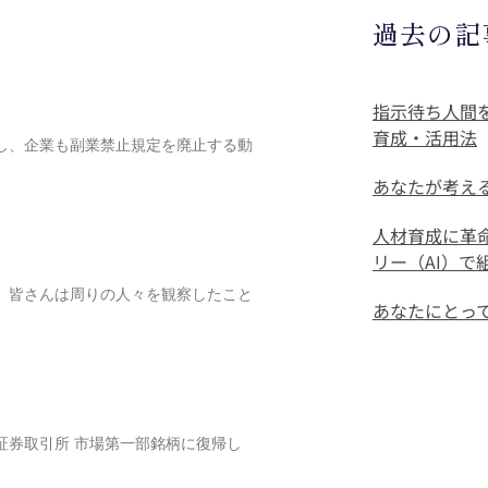
過去の記
指示待ち人間
育成・活用法
しし、企業も副業禁止規定を廃止する動
あなたが考え
人材育成に革
リー（AI）
帯、皆さんは周りの人々を観察したこと
あなたにとっ
証券取引所 市場第一部銘柄に復帰し