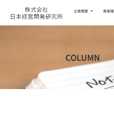
内
容
企業概要
異業種
お問い合わせ
を
ス
キ
ッ
プ
COLUMN