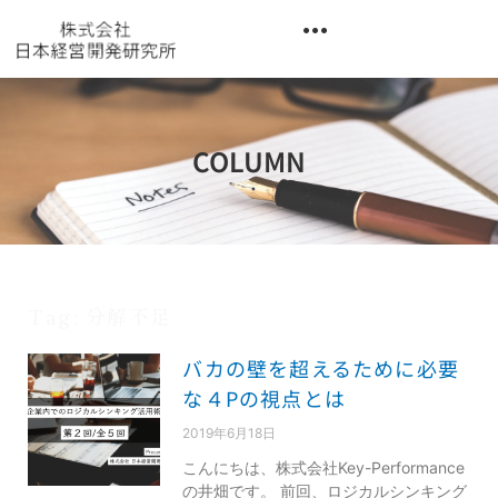
内
容
を
異業種交流階層別研修『錬成講座』
ス
キ
ッ
COLUMN
プ
Tag: 分解不足
バカの壁を超えるために必要
な４Pの視点とは
2019年6月18日
こんにちは、株式会社Key-Performance
の井畑です。 前回、ロジカルシンキング