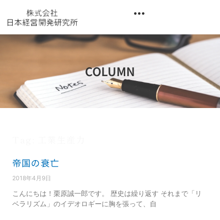
内
容
を
異業種交流階層別研修『錬成講座』
ス
キ
ッ
COLUMN
プ
Tag: 工業生産力
帝国の衰亡
2018年4月9日
こんにちは！栗原誠一郎です。 歴史は繰り返す それまで「リ
ベラリズム」のイデオロギーに胸を張って、自