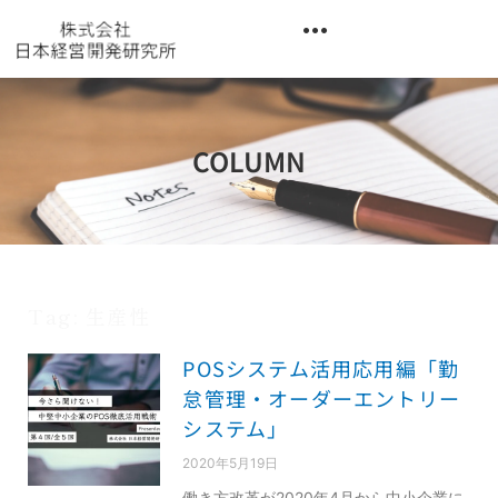
内
容
を
異業種交流階層別研修『錬成講座』
ス
キ
ッ
COLUMN
プ
Tag: 生産性
POSシステム活用応用編「勤
怠管理・オーダーエントリー
システム」
2020年5月19日
働き方改革が2020年4月から中小企業に