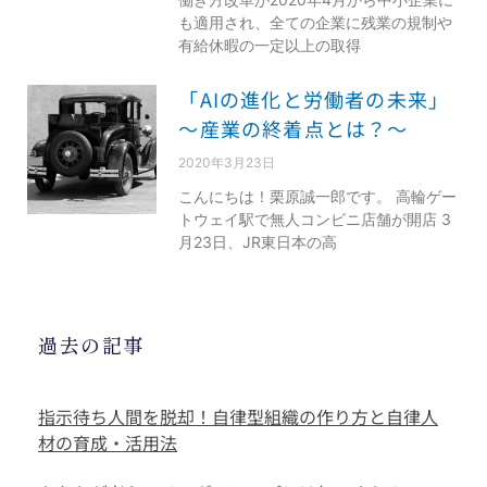
も適用され、全ての企業に残業の規制や
有給休暇の一定以上の取得
「AIの進化と労働者の未来」
～産業の終着点とは？～
2020年3月23日
こんにちは！栗原誠一郎です。 高輪ゲー
トウェイ駅で無人コンビニ店舗が開店 3
月23日、JR東日本の高
過去の記事
指示待ち人間を脱却！自律型組織の作り方と自律人
材の育成・活用法