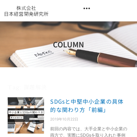
内
容
を
異業種交流階層別研修『錬成講座』
ス
キ
ッ
COLUMN
プ
Tag: 課題解決
SDGsと中堅中小企業の具体
的な関わり方「前編」
2019年10月22日
前回の内容では、大手企業と中小企業の
両方で、実際にSDGsを取り入れた事例