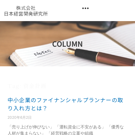
内
容
を
異業種交流階層別研修『錬成講座』
ス
キ
ッ
COLUMN
プ
Tag: 資金計画
中小企業のファイナンシャルプランナーの取
り入れ方とは？
2020年6月2日
「売り上げが伸びない」 「運転資金に不安がある」 「優秀な
人材が集まらない」 「経営戦略の立案や組織