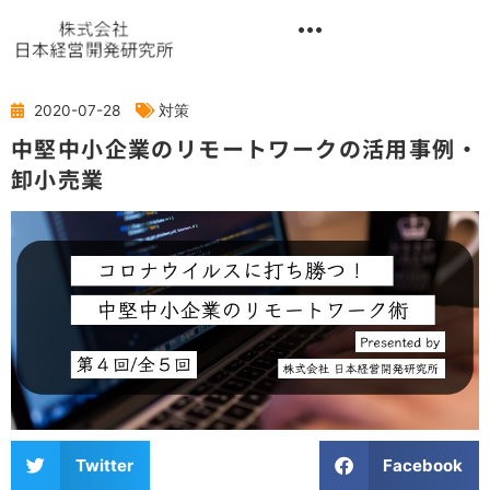
内
容
を
異業種交流階層別研修『錬成講座』
ス
キ
2020-07-28
対策
ッ
中堅中小企業のリモートワークの活用事例・
プ
卸小売業
Twitter
Facebook