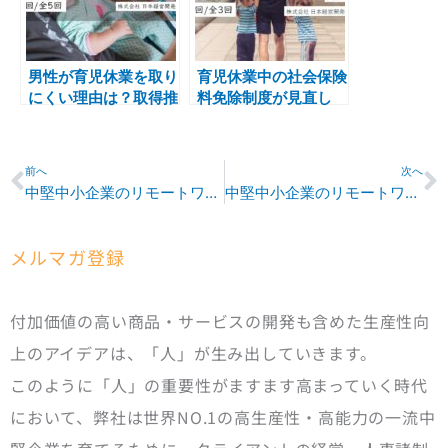
男性が育児休業を取り
育児休業中の社会保険
にくい理由は？取得推
料免除制度が見直し
進のため企業がおこな
に！男性育休の「抜け
うべきこと
道」はもう使えない
Prev
N
前へ
次へ
中堅中小企業のリモートワークの活用事例・製造業
中堅中小企業のリモートワークの活用事例・サービス業
メルマガ登録
付加価値の高い商品・サービスの開発も含めた生産性向
上のアイデアは、「人」が生み出していきます。
このように「人」の重要性がますます高まっていく時代
において、弊社は世界NO.1の高生産性・高能力の一流中