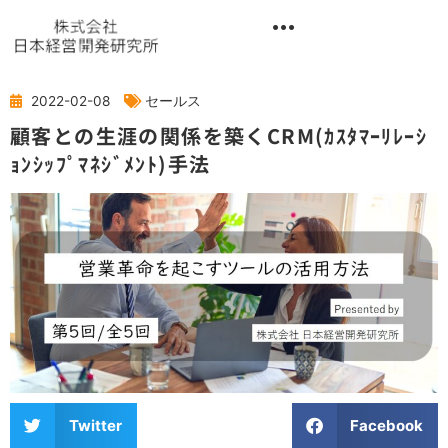
内
容
を
異業種交流階層別研修『錬成講座』
ス
キ
2022-02-08
セールス
ッ
顧客との生涯の関係を築くCRM(ｶｽﾀﾏｰﾘﾚｰｼ
プ
ｮﾝｼｯﾌﾟﾏﾈｼﾞﾒﾝﾄ)手法
Twitter
Facebook