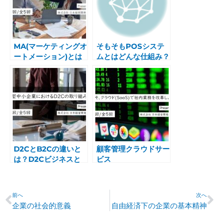
MA(マーケティングオ
そもそもPOSシステ
ートメーション)とは
ムとはどんな仕組み？
D2CとB2Cの違いと
顧客管理クラウドサー
は？D2Cビジネスと
ビス
その他のビジネスモデ
ルの紹介
Prev
N
前へ
次へ
企業の社会的意義
自由経済下の企業の基本精神