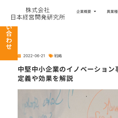
内
容
企業概要
異業種
お問い合わせ
を
ス
キ
ッ
プ
2022-06-21
戦略
中堅中小企業のイノベーション
定義や効果を解説