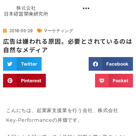
内
容
を
異業種交流階層別研修『錬成講座』
ス
キ
2018-05-29
マーケティング
ッ
広告は嫌われる原因。必要とされているのは
プ
自然なメディア
Twitter
Facebook
Pinterest
Pocket
こんにちは、起業家支援業を行う会社、株式会社
Key-Performanceの井畑です。