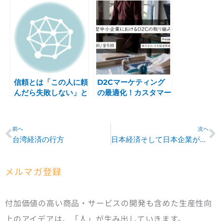
信頼とは「この人に頼
D2Cマーケティング
んだら失敗しない」と
の最適化！カスタマー
いう確信
ジャーニーとペルソナ
の作成方法とは？
Prev
N
前へ
次へ
台湾経済の行方
日本経済そして日本企業が目指すべきもの
メルマガ登録
付加価値の高い商品・サービスの開発も含めた生産性向
上のアイデアは、「人」が生み出していきます。