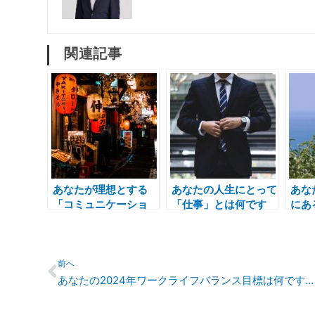
関連記事
あなたが理想とする
あなたの人生にとって
あな
「コミュニケーショ
「仕事」とは何です
にあ
ン」とはどのようなも
か？
すか
のですか？
Prev
前へ
あなたの2024年ワークライフバランス目標は何ですか？