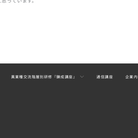
と思っています。
異業種交流階層別研修『錬成講座』
通信講座
企業内