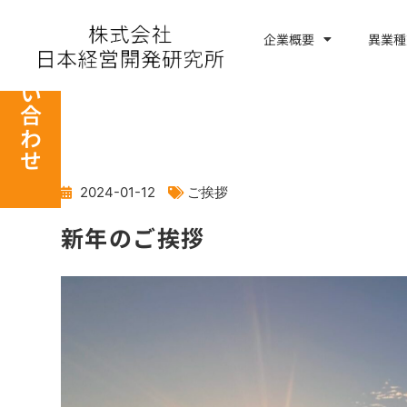
内
容
企業概要
異業種
お問い合わせ
を
ス
キ
ッ
プ
2024-01-12
ご挨拶
新年のご挨拶