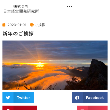
内
容
を
異業種交流階層別研修『錬成講座』
ス
キ
2023-01-01
ご挨拶
ッ
新年のご挨拶
プ
Twitter
Facebook