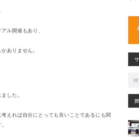
？
リアル開催もあり、
しかありません。
検
索
じました。
。
に考えれば自分にとっても良いことであるにも関
す。