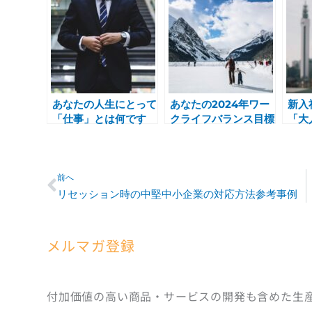
あなたの人生にとって
あなたの2024年ワー
新入
「仕事」とは何です
クライフバランス目標
「大
か？
は何ですか？
すか
Prev
前へ
リセッション時の中堅中小企業の対応方法参考事例
メルマガ登録
付加価値の高い商品・サービスの開発も含めた生