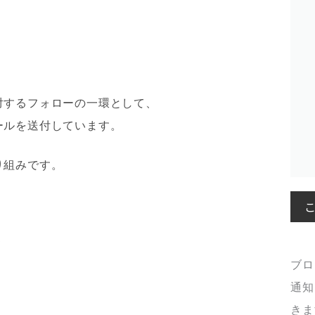
対するフォローの一環として、
ールを送付しています。
り組みです。
＊
ブロ
通知
きま