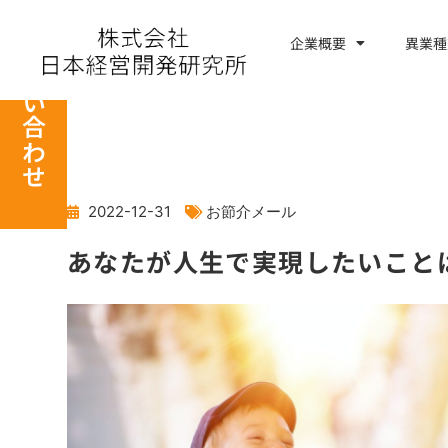
内
容
企業概要
異業種
お問い合わせ
を
ス
キ
ッ
プ
2022-12-31
お節介メール
あなたが人生で実現したいこと