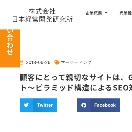
内
容
企業概要
異業種
お問い合わせ
を
ス
キ
ッ
プ
2018-06-26
マーケティング
顧客にとって親切なサイトは、G
ト～ピラミッド構造によるSEO
Twitter
Facebook