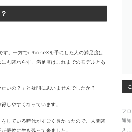
は？
です。一方で
iPhoneX
を手にした人の満足度は
のにも関わらず、満足度は
これまでの
モデルとあ
いたいの？」と疑問に思いませんでしたか？
取得しやすくなっています。
ブロ
通知
りをしている時代がすごく長かったので、人間関
きま
子が優位に生き残って来ました。