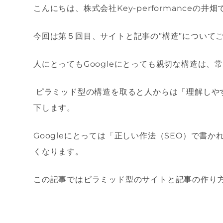
こんにちは、株式会社
Key-performance
の井畑
今回は第５回目、サイトと記事の
”
構造
”
について
人にとっても
Google
にとっても親切な構造は、
ピラミッド型の構造を取ると人からは「理解しや
下します。
Google
にとっては「正しい作法（
SEO
）で書か
くなります。
この記事ではピラミッド型のサイトと記事の作り