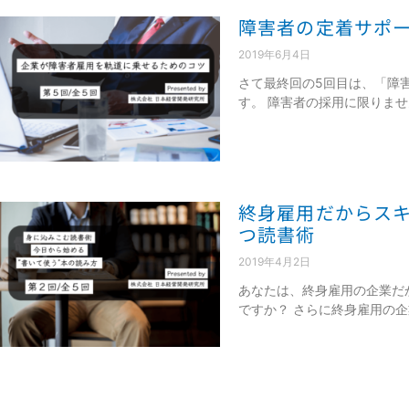
障害者の定着サポ
2019年6月4日
さて最終回の5回目は、「障
す。 障害者の採用に限りま
終身雇用だからス
つ読書術
2019年4月2日
あなたは、終身雇用の企業だ
ですか？ さらに終身雇用の