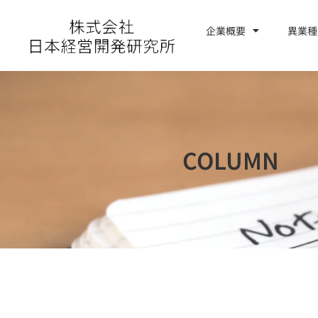
内
容
企業概要
異業種
お問い合わせ
を
ス
キ
ッ
プ
COLUMN