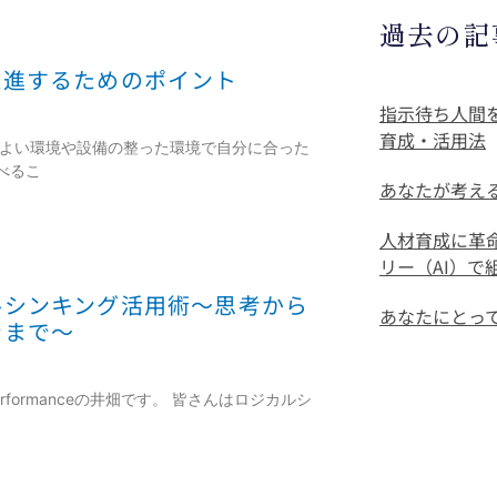
過去の記
推進するためのポイント
指示待ち人間
育成・活用法
地よい環境や設備の整った環境で自分に合った
べるこ
あなたが考え
人材育成に革
リー（AI）
ルシンキング活用術〜思考から
あなたにとっ
ンまで〜
rformanceの井畑です。 皆さんはロジカルシ