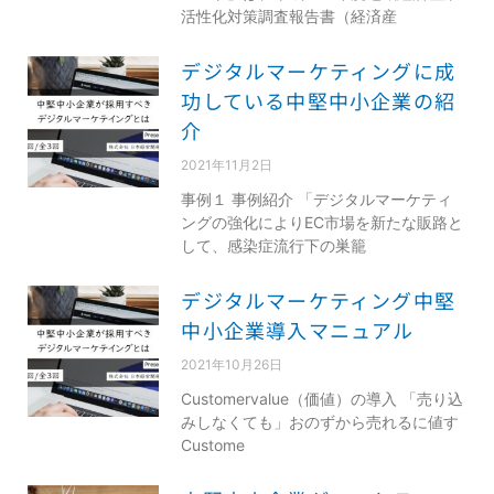
活性化対策調査報告書（経済産
デジタルマーケティングに成
功している中堅中小企業の紹
介
2021年11月2日
事例１ 事例紹介 「デジタルマーケティ
ングの強化によりEC市場を新たな販路と
して、感染症流行下の巣籠
デジタルマーケティング中堅
中小企業導入マニュアル
2021年10月26日
Customervalue（価値）の導入 「売り込
みしなくても」おのずから売れるに値す
Custome