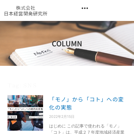
内
容
を
異業種交流階層別研修『錬成講座』
ス
キ
ッ
COLUMN
プ
Tag: SNS
「モノ」から「コト」への変
化の実態
2022年2月15日
はじめに この記事で使われる「モノ」
「コト」は、平成２７年度地域経済産業