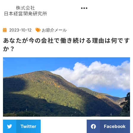
内
容
を
異業種交流階層別研修『錬成講座』
ス
キ
2023-10-12
お節介メール
ッ
あなたが今の会社で働き続ける理由は何です
プ
か？
Twitter
Facebook