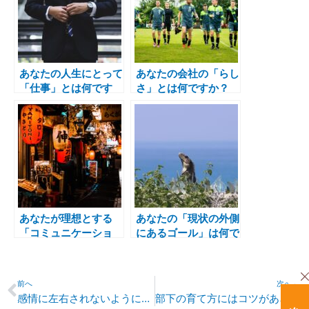
あなたの人生にとって
あなたの会社の「らし
「仕事」とは何です
さ」とは何ですか？
か？
あなたが理想とする
あなたの「現状の外側
「コミュニケーショ
にあるゴール」は何で
ン」とはどのようなも
すか？
のですか？
Prev
N
前へ
次へ
感情に左右されないように、あなたが行っている工夫は何ですか？
部下の育て方にはコツがある？人材育成で上司が知るべき5つのポイント