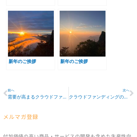
新年のご挨拶
新年のご挨拶
Prev
N
前へ
次へ
需要が高まるクラウドファンディングとは？ 中小企業に最適な資金調達方法
クラウドファンディングの成功事例を紹介 成功例から学ぶ中小企業の資金調達
メルマガ登録
付加価値の高い商品・サービスの開発も含めた生産性向