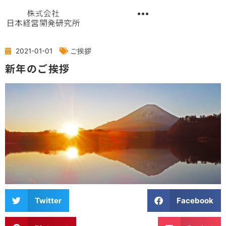
内
容
を
異業種交流階層別研修『錬成講座』
ス
キ
2021-01-01
ご挨拶
ッ
新年のご挨拶
プ
Twitter
Facebook