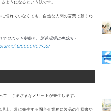
えるようになるという訳です。
作に慣れていなくても、自然な人間の言葉で動くわ
PTでロボット制御も、製造現場に生成AI」
/column/18/00001/07755/
よって、さまざまなメリットが発生します。
管理上、常に発生する問合せ業務に製品の仕様書や