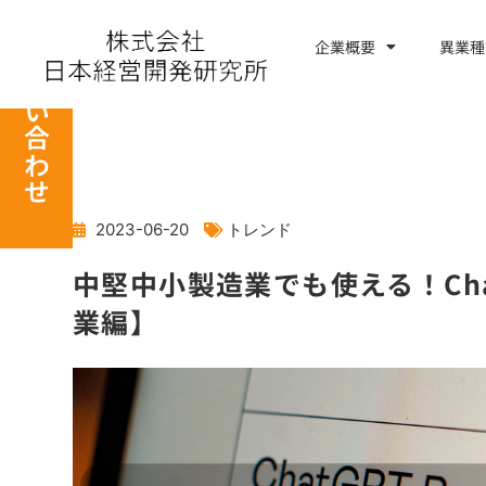
内
容
企業概要
異業種
お問い合わせ
を
ス
キ
ッ
プ
2023-06-20
トレンド
中堅中小製造業でも使える！Ch
業編】