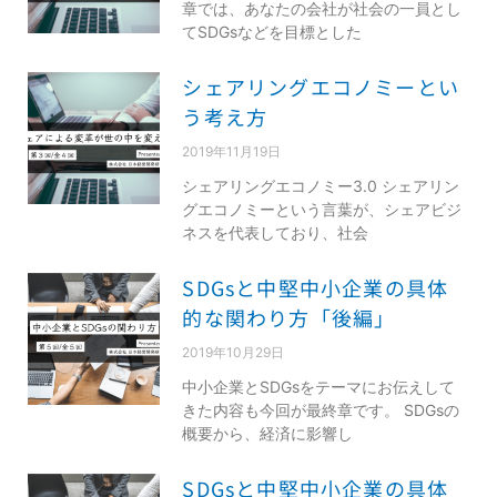
章では、あなたの会社が社会の一員とし
てSDGsなどを目標とした
シェアリングエコノミーとい
う考え方
2019年11月19日
シェアリングエコノミー3.0 シェアリン
グエコノミーという言葉が、シェアビジ
ネスを代表しており、社会
SDGsと中堅中小企業の具体
的な関わり方「後編」
2019年10月29日
中小企業とSDGsをテーマにお伝えして
きた内容も今回が最終章です。 SDGsの
概要から、経済に影響し
SDGsと中堅中小企業の具体