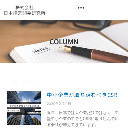
内
容
を
異業種交流階層別研修『錬成講座』
ス
キ
ッ
COLUMN
プ
Tag: SDGs
中小企業が取り組むべきCSR
2020年2月11日
近年、日本では大企業だけではなく、中
堅中小企業の中でもCSRに取り組んでい
る会社が増えてきています。