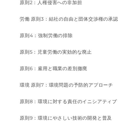
原則
2
：人権侵害への非加担
労働
原則
3
：結社の自由と団体交渉権の承認
原則
4
：強制労働の排除
原則
5
：児童労働の実効的な廃止
原則
6
：雇用と職業の差別撤廃
環境
原則
7
：環境問題の予防的アプローチ
原則
8
：環境に対する責任のイニシアティブ
原則
9
：環境にやさしい技術の開発と普及