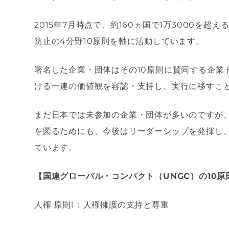
2015
年
7
月時点で、約
160
ヵ国で
1
万
3000
を超え
防止の
4
分野
10
原則を軸に活動しています。
署名した企業・団体はその
10
原則に賛同する企業
ける一連の価値観を容認・支持し、実行に移すこ
まだ日本では未参加の企業・団体が多いのですが
を図るためにも、今後はリーダーシップを発揮し
ています。
【国連グローバル・コンパクト（
UNGC
）の
10
原
人権
原則
1
：人権擁護の支持と尊重