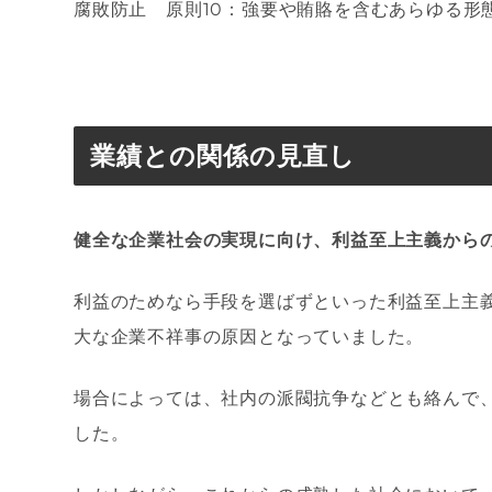
腐敗防止 原則
10
：強要や賄賂を含むあらゆる形
業績との関係の見直し
健全な企業社会の実現に向け、利益至上主義から
利益のためなら手段を選ばずといった利益至上主
大な企業不祥事の原因となって
いました。
場合によっては、社内の派閥抗争などとも絡んで
した。