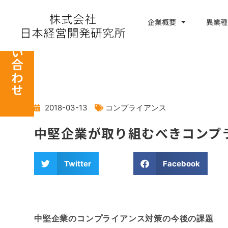
内
容
企業概要
異業種
お問い合わせ
を
ス
キ
ッ
プ
2018-03-13
コンプライアンス
中堅企業が取り組むべきコンプ
Twitter
Facebook
中堅企業のコンプライアンス対策の今後の課題